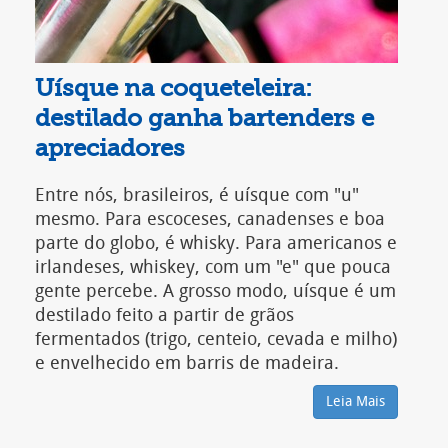
Uísque na coqueteleira:
C
destilado ganha bartenders e
i
apreciadores
c
Entre nós, brasileiros, é uísque com "u"
O
mesmo. Para escoceses, canadenses e boa
R
parte do globo, é whisky. Para americanos e
f
irlandeses, whiskey, com um "e" que pouca
q
gente percebe. A grosso modo, uísque é um
v
destilado feito a partir de grãos
m
fermentados (trigo, centeio, cevada e milho)
d
e envelhecido em barris de madeira.
d
f
Leia Mais
m
f