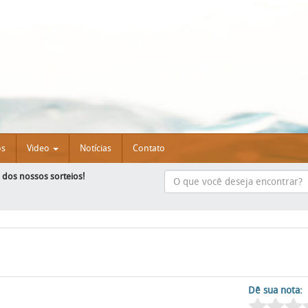
os
Video
Notícias
Contato
e dos nossos sorteios!
Dê sua nota: