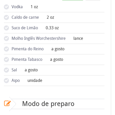
Vodka
1 oz
Caldo de carne
2 oz
Suco de Limão
0.33 oz
Molho Inglês Worchestershire
lance
Pimenta do Reino
a gosto
Pimenta Tabasco
a gosto
Sal
a gosto
Aipo
unidade
Modo de preparo